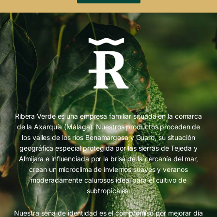
Ribera Verde es una empresa familiar situada en la comarca
de la Axarquía (Málaga). Nuestros productos proceden de
los valles de los ríos Benamargosa y Guaro, su situación
geográfica especial protegida por las sierras de Tejeda y
Almijara e influenciada por la brisa de la cercanía del mar,
crean un microclima de inviernos suaves y veranos
moderadamente calurosos ideal para el cultivo de
subtropicales.
Nuestra seña de identidad es el compromiso por mejorar día