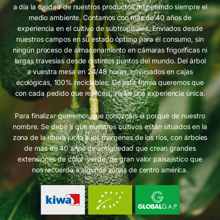
a día la calidad de nuestros productos respetando siempre el
medio ambiente. Contamos con más de 40 años de
experiencia en el cultivo de subtropicales. Enviados desde
nuestros campos en su estado óptimo para él consumo, sin
ningún proceso de almacenamiento en cámaras frigoríficas ni
largas travesías desde distintos puntos del mundo. Del árbol
a vuestra mesa en 24/48 horas, envasados en cajas
ecológicas, 100% reciclables. De esta forma queremos que
con cada pedido que realicéis, viváis una experiencia única.
Para finalizar queremos que conozcáis el porqué de nuestro
nombre. Se debe a que nuestros cultivos están situados en la
zona de la ribera junto a los márgenes de los ríos, con árboles
de más de 40 años de antigüedad que crean grandes
extensiones de color verde, de gran valor paisajístico que
nos recuerda a algunas zonas de centro américa.