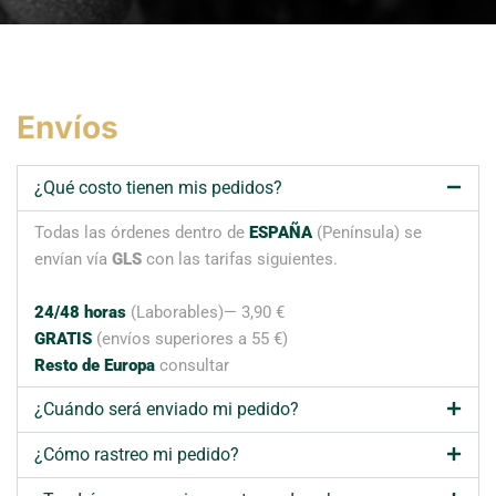
Envíos
¿Qué costo tienen mis pedidos?
Todas las órdenes dentro de
ESPAÑA
(Península) se
envían vía
GLS
con las tarifas siguientes.
24/48 horas
(Laborables)— 3,90 €
GRATIS
(envíos superiores a 55 €)
Resto de Europa
consultar
¿Cuándo será enviado mi pedido?
¿Cómo rastreo mi pedido?