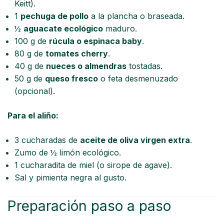
Keitt).
1
pechuga de pollo
a la plancha o braseada.
½
aguacate ecológico
maduro.
100 g de
rúcula o espinaca baby
.
80 g de
tomates cherry
.
40 g de
nueces o almendras
tostadas.
50 g de
queso fresco
o feta desmenuzado
(opcional).
Para el aliño:
3 cucharadas de
aceite de oliva virgen extra
.
Zumo de ½ limón ecológico.
1 cucharadita de miel (o sirope de agave).
Sal y pimienta negra al gusto.
Preparación paso a paso